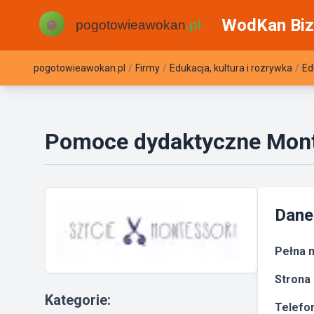
WodKan Biz
pogotowieawokan.pl
/
Firmy
/
Edukacja, kultura i rozrywka
/
Ed
Pomoce dydaktyczne Monte
Dane
Pełna n
Strona 
Kategorie:
Telefon