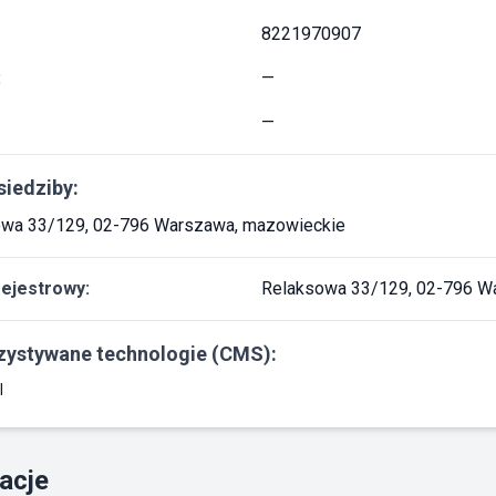
8221970907
:
—
—
siedziby:
wa 33/129, 02-796 Warszawa, mazowieckie
rejestrowy:
Relaksowa 33/129, 02-796 W
ystywane technologie (CMS):
l
acje