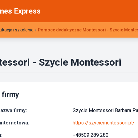
nes Express
ukacja i szkolenia
/
Pomoce dydaktyczne Montessori - Szycie Monte
ssori - Szycie Montessori
 firmy
azwa firmy:
Szycie Montessori Barbara P
internetowa:
https://szyciemontessori.pl/
:
+48509 289 280