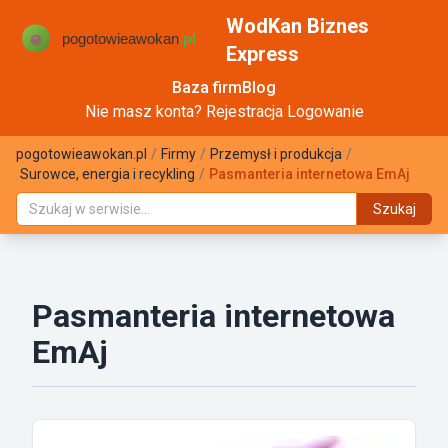
WodKan Biznes
Express
Baza firm
Blog
Nie masz konta?
Rejestracja
Logowanie
pogotowieawokan.pl
/
Firmy
/
Przemysł i produkcja
/
Surowce, energia i recykling
/
Pasmanteria internetowa EmAj
Szukaj
Pasmanteria internetowa
EmAj