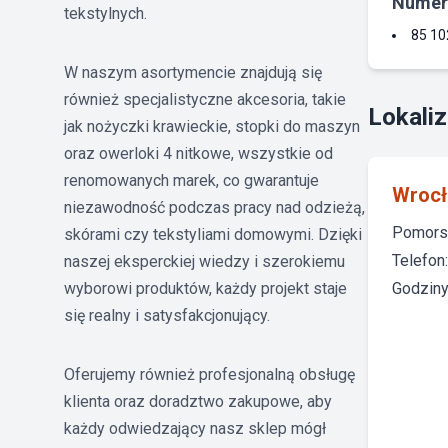
Numer
tekstylnych.
85 10
W naszym asortymencie znajdują się
również specjalistyczne akcesoria, takie
Lokaliz
jak nożyczki krawieckie, stopki do maszyn
oraz owerloki 4 nitkowe, wszystkie od
renomowanych marek, co gwarantuje
Wroc
niezawodność podczas pracy nad odzieżą,
Pomorsk
skórami czy tekstyliami domowymi. Dzięki
Telefon
naszej eksperckiej wiedzy i szerokiemu
wyborowi produktów, każdy projekt staje
Godziny 
się realny i satysfakcjonujący.
Oferujemy również profesjonalną obsługę
klienta oraz doradztwo zakupowe, aby
każdy odwiedzający nasz sklep mógł