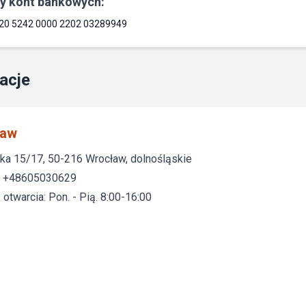
y kont bankowych:
20 5242 0000 2202 03289949
acje
ław
a 15/17, 50-216 Wrocław, dolnośląskie
: +48605030629
otwarcia: Pon. - Pią. 8:00-16:00