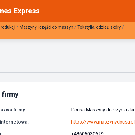
nes Express
rodukcji
/
Maszyny i części do maszyn
/
Tekstylia, odzież, skóry
/
 firmy
azwa firmy:
Dousa Maszyny do szycia Ja
internetowa:
https://www.maszynydousa.pl
:
+48605030629