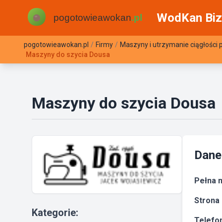
WodKan Biz
pogotowieawokan.pl
/
Firmy
/
Maszyny i utrzymanie ciągłości p
Maszyny do szycia Dousa
Maszyny do szycia Dousa
Dane
Pełna n
Strona 
Kategorie:
Telefon