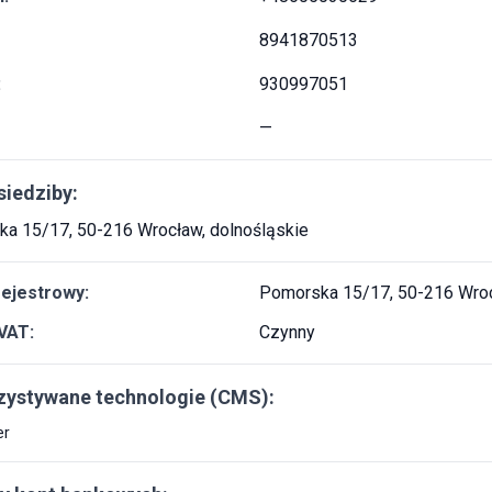
8941870513
:
930997051
—
siedziby:
a 15/17, 50-216 Wrocław, dolnośląskie
rejestrowy:
Pomorska 15/17, 50-216 Wroc
VAT:
Czynny
ystywane technologie (CMS):
er