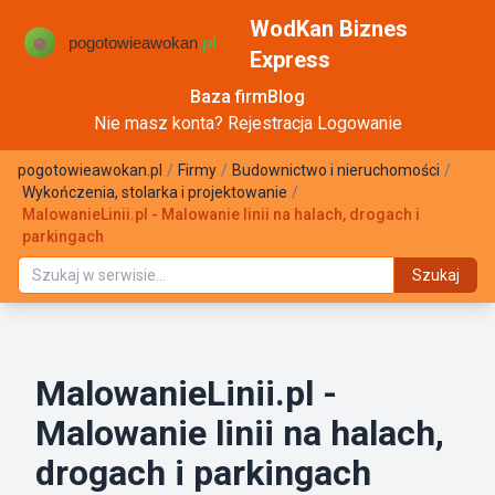
WodKan Biznes
Express
Baza firm
Blog
Nie masz konta?
Rejestracja
Logowanie
pogotowieawokan.pl
/
Firmy
/
Budownictwo i nieruchomości
/
Wykończenia, stolarka i projektowanie
/
MalowanieLinii.pl - Malowanie linii na halach, drogach i
parkingach
Szukaj
MalowanieLinii.pl -
Malowanie linii na halach,
drogach i parkingach