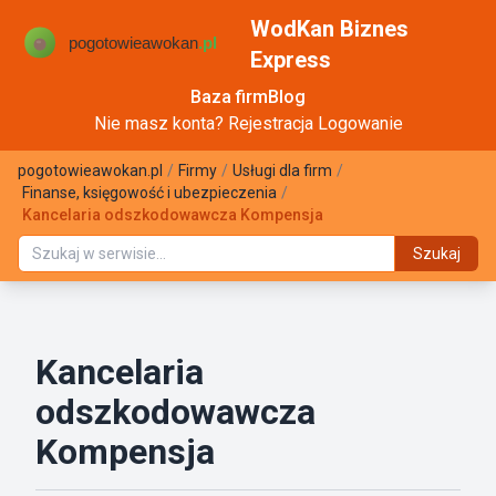
WodKan Biznes
Express
Baza firm
Blog
Nie masz konta?
Rejestracja
Logowanie
pogotowieawokan.pl
/
Firmy
/
Usługi dla firm
/
Finanse, księgowość i ubezpieczenia
/
Kancelaria odszkodowawcza Kompensja
Szukaj
Kancelaria
odszkodowawcza
Kompensja