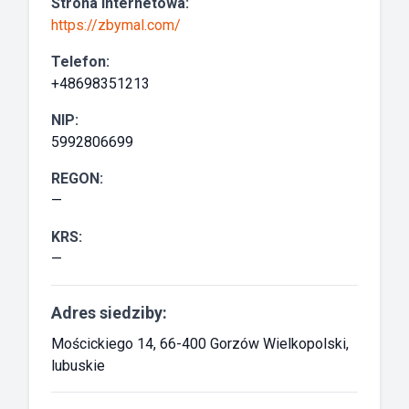
Strona internetowa:
https://zbymal.com/
Telefon:
+48698351213
NIP:
5992806699
REGON:
—
KRS:
—
Adres siedziby:
Mościckiego 14, 66-400 Gorzów Wielkopolski,
lubuskie