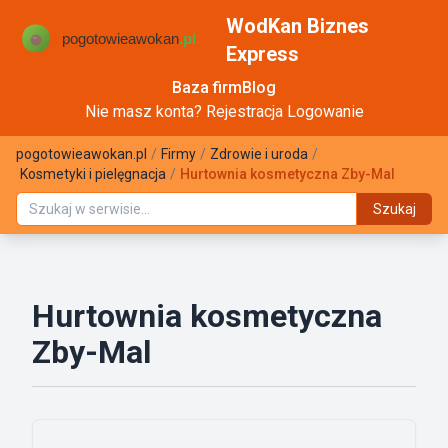
WodKan Biznes
Express
Baza firm
Blog
Nie masz konta?
Rejestracja
Logowanie
pogotowieawokan.pl
/
Firmy
/
Zdrowie i uroda
/
Kosmetyki i pielęgnacja
/
Hurtownia kosmetyczna Zby-Mal
Szukaj
Hurtownia kosmetyczna
Zby-Mal