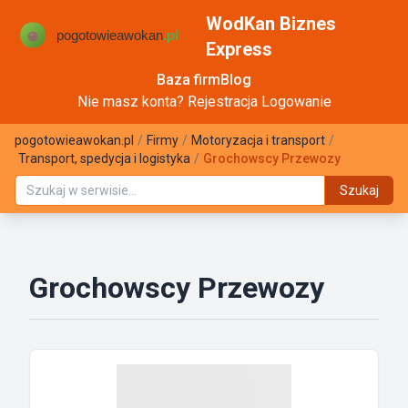
WodKan Biznes
Express
Baza firm
Blog
Nie masz konta?
Rejestracja
Logowanie
pogotowieawokan.pl
/
Firmy
/
Motoryzacja i transport
/
Transport, spedycja i logistyka
/
Grochowscy Przewozy
Szukaj
Grochowscy Przewozy