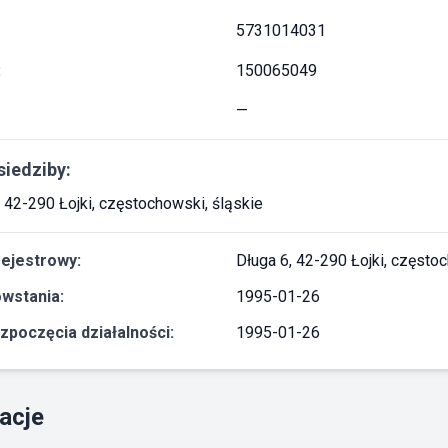
5731014031
:
150065049
—
siedziby:
, 42-290 Łojki, częstochowski, śląskie
rejestrowy:
Długa 6, 42-290 Łojki, często
wstania:
1995-01-26
zpoczęcia działalności:
1995-01-26
acje