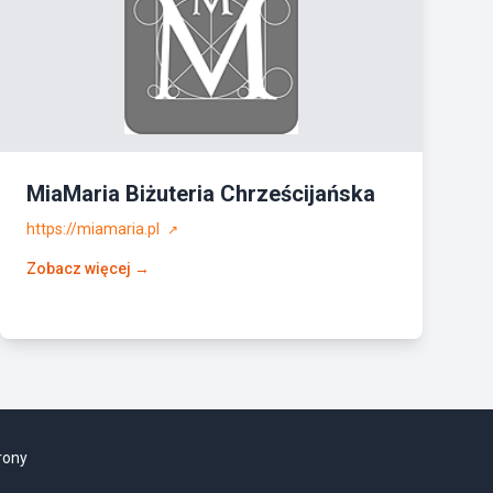
MiaMaria Biżuteria Chrześcijańska
https://miamaria.pl
↗
Zobacz więcej →
rony