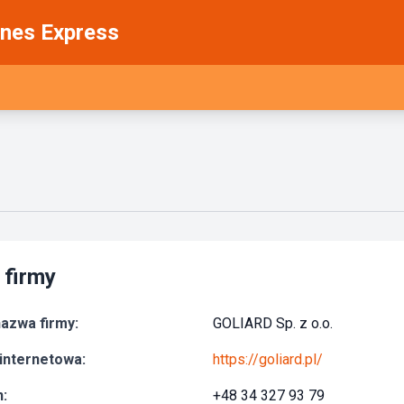
nes Express
 firmy
azwa firmy:
GOLIARD Sp. z o.o.
internetowa:
https://goliard.pl/
:
+48 34 327 93 79