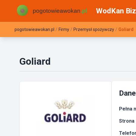
WodKan Biz
pogotowieawokan.pl
/
Firmy
/
Przemysł spożywczy
/
Goliard
Goliard
Dane
Pełna n
Strona 
Telefon