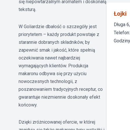
się niepowtarzalnym aromatem i doskonałą
teksturą.
Łojki
Długa 6
W Goliardzie dbałość o szczegóły jest
Telefon
priorytetem – każdy produkt powstaje z
Godziny 
starannie dobranych składników, by
zapewnić smak i jakość, które spełnią
oczekiwania nawet najbardziej
wymagających klientów. Produkcja
makaronu odbywa się przy użyciu
nowoczesnych technologii, z
poszanowaniem tradycyjnych receptur, co
gwarantuje niezmiennie doskonały efekt
końcowy.
Dzięki zróżnicowanej ofercie, w której
znajdują się także makarony typu wstążki i