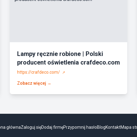
Lampy ręcznie robione | Polski
producent oświetlenia crafdeco.com
https://crafdeco.com/
↗
Zobacz więcej →
ona główna
Zaloguj się
Dodaj firmę
Przypomnij hasło
Blog
Kontakt
Mapa st