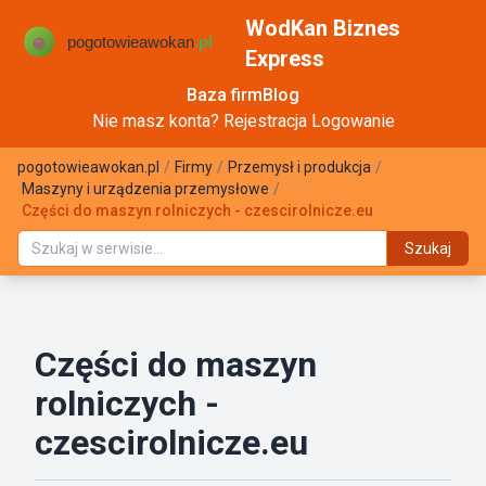
WodKan Biznes
Express
Baza firm
Blog
Nie masz konta?
Rejestracja
Logowanie
pogotowieawokan.pl
/
Firmy
/
Przemysł i produkcja
/
Maszyny i urządzenia przemysłowe
/
Części do maszyn rolniczych - czescirolnicze.eu
Szukaj
Części do maszyn
rolniczych -
czescirolnicze.eu