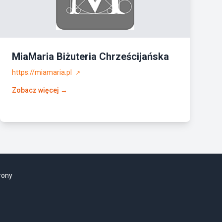
MiaMaria Biżuteria Chrześcijańska
https://miamaria.pl
↗
Zobacz więcej →
rony