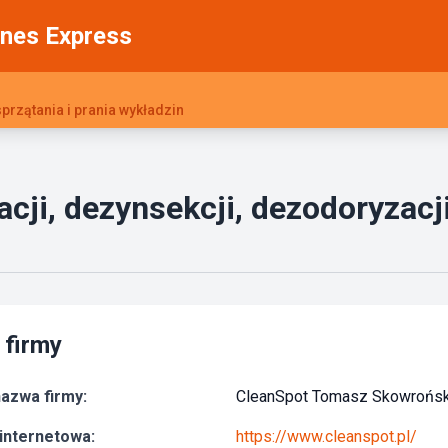
nes Express
sprzątania i prania wykładzin
cji, dezynsekcji, dezodoryzacji
 firmy
azwa firmy:
CleanSpot Tomasz Skowrońsk
internetowa:
https://www.cleanspot.pl/