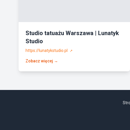
Studio tatuażu Warszawa | Lunatyk
Studio
https://lunatykstudio.pl
↗
Zobacz więcej →
Str