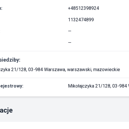
:
+48512398924
1132474899
:
—
—
siedziby:
czyka 21/128, 03-984 Warszawa, warszawski, mazowieckie
rejestrowy:
Mikołajczyka 21/128, 03-984
acje