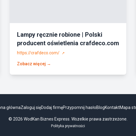
Lampy ręcznie robione | Polski
producent oświetlenia crafdeco.com
https://crafdeco.com/
↗
Zobacz więcej →
ona główna
Zaloguj się
Dodaj firmę
Przypomnij hasło
Blog
Kontakt
Mapa st
© 2026 WodKan Biznes Express. Wszelkie prawa zastrzeżone.
Polityka prywatności