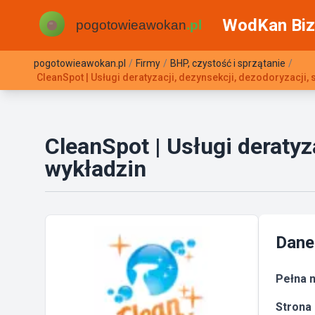
WodKan Biz
pogotowieawokan.pl
/
Firmy
/
BHP, czystość i sprzątanie
/
CleanSpot | Usługi deratyzacji, dezynsekcji, dezodoryzacji, 
CleanSpot | Usługi deratyza
wykładzin
Dane
Pełna n
Strona 