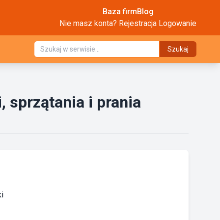
Baza firm
Blog
Nie masz konta?
Rejestracja
Logowanie
Szukaj
, sprzątania i prania
i