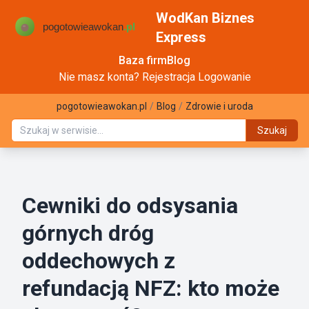
WodKan Biznes
Express
Baza firm
Blog
Nie masz konta?
Rejestracja
Logowanie
pogotowieawokan.pl
/
Blog
/
Zdrowie i uroda
Szukaj
Cewniki do odsysania
górnych dróg
oddechowych z
refundacją NFZ: kto może