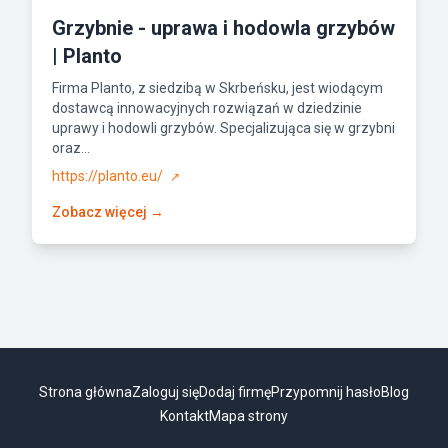
Grzybnie - uprawa i hodowla grzybów
| Planto
Firma Planto, z siedzibą w Skrbeńsku, jest wiodącym
dostawcą innowacyjnych rozwiązań w dziedzinie
uprawy i hodowli grzybów. Specjalizująca się w grzybni
oraz...
https://planto.eu/
↗
Zobacz więcej →
Strona główna
Zaloguj się
Dodaj firmę
Przypomnij hasło
Blog
Kontakt
Mapa strony