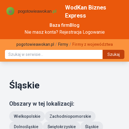
WodKan Biznes
Express
Baza firm
Blog
Nie masz konta?
Rejestracja
Logowanie
pogotowieawokan.pl
/
Firmy
/
Firmy z województwa
Szukaj
Śląskie
Obszary w tej lokalizacji:
Wielkopolskie
Zachodniopomorskie
Dolnośląskie
Świętokrzyskie
Śląskie