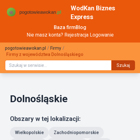
WodKan Biznes
Express
Baza firm
Blog
Nie masz konta?
Rejestracja
Logowanie
pogotowieawokan.pl
/
Firmy
/
Firmy z województwa Dolnośląskiego
Szukaj
Dolnośląskie
Obszary w tej lokalizacji:
Wielkopolskie
Zachodniopomorskie