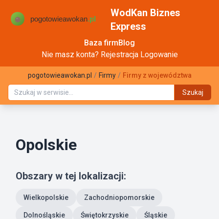
WodKan Biznes
Express
Baza firm
Blog
Nie masz konta?
Rejestracja
Logowanie
pogotowieawokan.pl
/
Firmy
/
Firmy z województwa
Szukaj
Opolskie
Obszary w tej lokalizacji:
Wielkopolskie
Zachodniopomorskie
Dolnośląskie
Świętokrzyskie
Śląskie