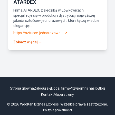
ATARDEX
Firma ATARDEX, z siedzibą w Łowkowicach,
specjalizuje się w produkcji i dystrybucji najwyższej
jakości sztućców jednorazowych, które łączą w sobie
elegancję i...
https://sztucce-jednorazowe...
↗
Zobacz więcej →
Strona główna
Zaloguj się
Dodaj firmę
Przypomnij hasło
Blog
Kontakt
Mapa strony
© 2026 WodKan Biznes Express. Wszelkie prawa zastrzeżone.
Polityka prywatności