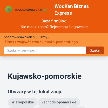
WodKan Biznes
Express
Baza firm
Blog
Nie masz konta?
Rejestracja
Logowanie
pogotowieawokan.pl
/
Firmy
/
Firmy z województwa Kujawsko-pomorskiego
Szukaj
Kujawsko-pomorskie
Obszary w tej lokalizacji:
Wielkopolskie
Zachodniopomorskie