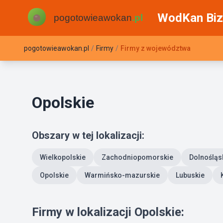
WodKan Biz
pogotowieawokan.pl
/
Firmy
/
Firmy z województwa
Opolskie
Obszary w tej lokalizacji:
Wielkopolskie
Zachodniopomorskie
Dolnośląs
Opolskie
Warmińsko-mazurskie
Lubuskie
Firmy w lokalizacji Opolskie: