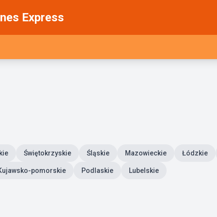
nes Express
kie
Świętokrzyskie
Śląskie
Mazowieckie
Łódzkie
Kujawsko-pomorskie
Podlaskie
Lubelskie