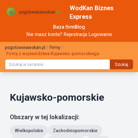
WodKan Biznes
Express
Baza firm
Blog
Nie masz konta?
Rejestracja
Logowanie
pogotowieawokan.pl
/
Firmy
/
Firmy z województwa Kujawsko-pomorskiego
Szukaj
Kujawsko-pomorskie
Obszary w tej lokalizacji:
Wielkopolskie
Zachodniopomorskie