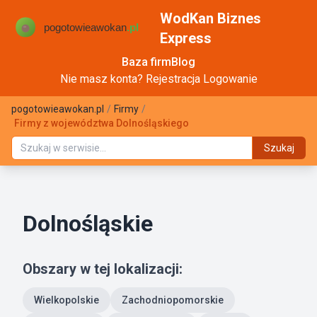
WodKan Biznes
Express
Baza firm
Blog
Nie masz konta?
Rejestracja
Logowanie
pogotowieawokan.pl
/
Firmy
/
Firmy z województwa Dolnośląskiego
Szukaj
Dolnośląskie
Obszary w tej lokalizacji:
Wielkopolskie
Zachodniopomorskie