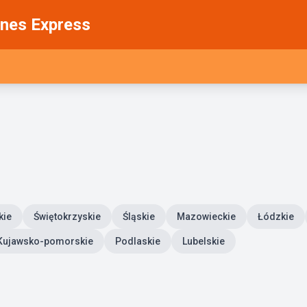
nes Express
kie
Świętokrzyskie
Śląskie
Mazowieckie
Łódzkie
Kujawsko-pomorskie
Podlaskie
Lubelskie