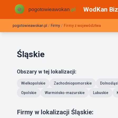
WodKan Biz
pogotowieawokan.pl
/
Firmy
/
Firmy z województwa
Śląskie
Obszary w tej lokalizacji:
Wielkopolskie
Zachodniopomorskie
Dolnośląs
Opolskie
Warmińsko-mazurskie
Lubuskie
Firmy w lokalizacji Śląskie: