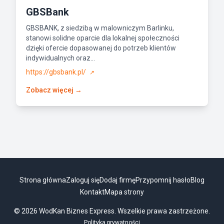
GBSBank
GBSBANK, z siedzibą w malowniczym Barlinku,
stanowi solidne oparcie dla lokalnej społeczności
dzięki ofercie dopasowanej do potrzeb klientów
indywidualnych oraz...
https://gbsbank.pl/
↗
Zobacz więcej →
Strona główna
Zaloguj się
Dodaj firmę
Przypomnij hasło
Blog
Kontakt
Mapa strony
© 2026 WodKan Biznes Express. Wszelkie prawa zastrzeżone.
Polityka prywatności