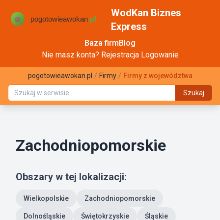
WodKan Biznes
Express
Baza firm
Blog
Nie masz konta?
Rejestracja
Logowanie
pogotowieawokan.pl
/
Firmy
/
Firmy z województwa
Szukaj
Zachodniopomorskie
Obszary w tej lokalizacji:
Wielkopolskie
Zachodniopomorskie
Dolnośląskie
Świętokrzyskie
Śląskie