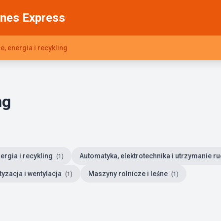
nes Express
, energia i recykling
ng
ergia i recykling
Automatyka, elektrotechnika i utrzymanie r
(1)
yzacja i wentylacja
Maszyny rolnicze i leśne
(1)
(1)