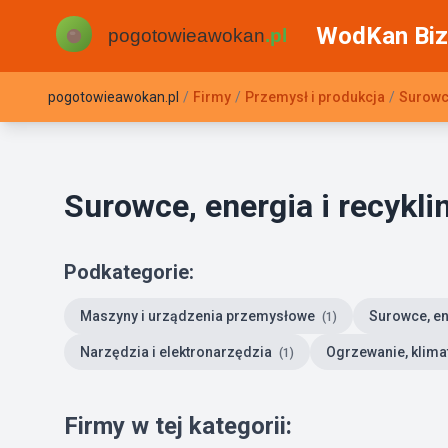
WodKan Biz
pogotowieawokan.pl
/
Firmy
/
Przemysł i produkcja
/
Surowce
Surowce, energia i recykli
Podkategorie:
Maszyny i urządzenia przemysłowe
Surowce, en
(1)
Narzędzia i elektronarzędzia
Ogrzewanie, klimat
(1)
Firmy w tej kategorii: