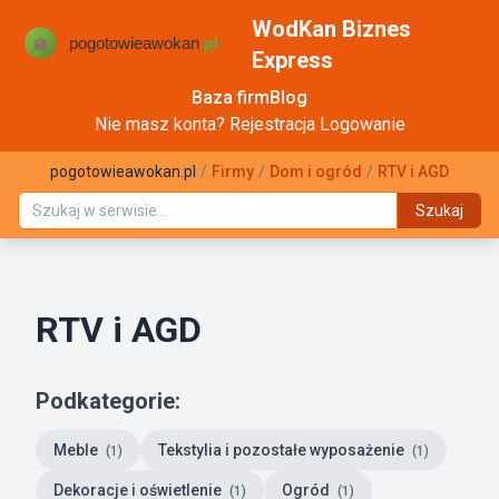
WodKan Biznes
Express
Baza firm
Blog
Nie masz konta?
Rejestracja
Logowanie
pogotowieawokan.pl
/
Firmy
/
Dom i ogród
/
RTV i AGD
Szukaj
RTV i AGD
Podkategorie:
Meble
Tekstylia i pozostałe wyposażenie
(1)
(1)
Dekoracje i oświetlenie
Ogród
(1)
(1)