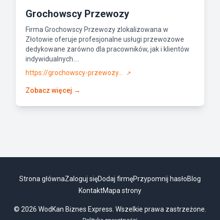
Grochowscy Przewozy
Firma Grochowscy Przewozy zlokalizowana w
Złotowie oferuje profesjonalne usługi przewozowe
dedykowane zarówno dla pracowników, jak i klientów
indywidualnych....
https://grochowscy-przewozy...
↗
Zobacz więcej →
Strona główna
Zaloguj się
Dodaj firmę
Przypomnij hasło
Blog
Kontakt
Mapa strony
© 2026 WodKan Biznes Express. Wszelkie prawa zastrzeżone.