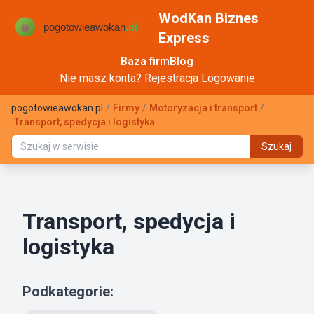
WodKan Biznes
Express
Baza firm
Blog
Nie masz konta?
Rejestracja
Logowanie
pogotowieawokan.pl
/
Firmy
/
Motoryzacja i transport
/
Transport, spedycja i logistyka
Szukaj
Transport, spedycja i
logistyka
Podkategorie: