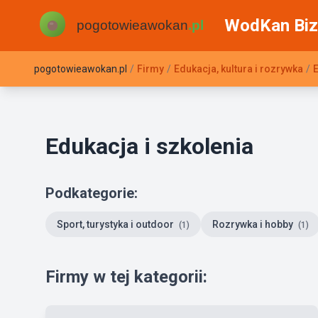
WodKan Biz
pogotowieawokan.pl
/
Firmy
/
Edukacja, kultura i rozrywka
/
E
Edukacja i szkolenia
Podkategorie:
Sport, turystyka i outdoor
Rozrywka i hobby
(1)
(1)
Firmy w tej kategorii: