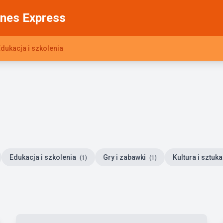
nes Express
dukacja i szkolenia
Edukacja i szkolenia
Gry i zabawki
Kultura i sztuk
(1)
(1)