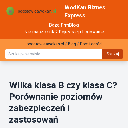
WodKan Biznes
Express
Baza firm
Blog
Nie masz konta?
Rejestracja
Logowanie
pogotowieawokan.pl
/
Blog
/
Dom i ogród
Szukaj
Wilka klasa B czy klasa C?
Porównanie poziomów
zabezpieczeń i
zastosowań