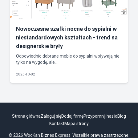
Nowoczesne szafki nocne do sypialni w
niestandardowych kształtach - trend na
designerskie bryły
Odpowiednio dobrane meble do sypialni wpływają nie
tylko na wygodę, ale...
2025-10-02
Strona główna
Zaloguj się
Dodaj firmę
Przypomnij hasło
Blog
Kontakt
Mapa strony
© 2026 WodKan Biznes Express. Wszelkie prawa zastrzeżone.